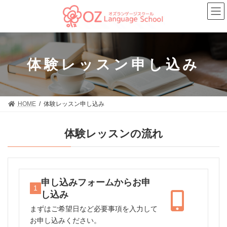
コ
ナ
ン
ビ
テ
ゲ
ン
ー
ツ
シ
へ
ョ
ス
ン
体験レッスン申し込み
キ
に
ッ
移
プ
動
HOME
体験レッスン申し込み
体験レッスンの流れ
申し込みフォームからお申
1
し込み
まずはご希望日など必要事項を入力して
お申し込みください。